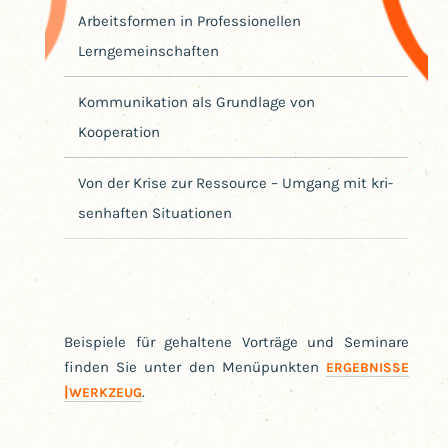
Arbeits­for­men in Pro­fes­sio­nel­len
Lerngemeinschaften
Kom­mu­ni­ka­ti­on als Grund­la­ge von
Kooperation
Von der Kri­se zur Res­sour­ce – Umgang mit kri­
sen­haf­ten Situationen
Bei­spie­le für gehal­te­ne Vor­trä­ge und Semi­na­re
fin­den Sie unter den Menü­punk­ten
ERGEBNISSE
|
.
WERKZEUG