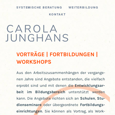
SYS­TE­MI­SCHE BERATUNG
WEI­TER­BIL­DUNG
KON­TAKT
VOR­TRÄ­GE | FORT­BIL­DUN­GEN
|
WORK­SHOPS
Aus den Arbeits­zu­sam­men­hän­gen der ver­gan­ge­
nen Jah­re sind Ange­bo­te ent­stan­den, die viel­fach
erprobt sind und mit denen die
Ent­wick­lungs­ar­
beit im Bil­dungs­be­reich
unter­stützt wer­den
kann. Die Ange­bo­te rich­ten sich an
Schu­len
,
Stu­
di­en­se­mi­na­re
oder über­ge­ord­ne­te
Fort­bil­dungs­
ein­rich­tun­gen
. Sie kön­nen als Vor­trag, als Work­