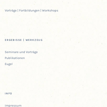
Vor­trä­ge | Fort­bil­dun­gen | Workshops
ERGE­BIS­SE | WERKZEUG
Semi­na­re und Vorträge
Publi­ka­tio­nen
Eugel
INFO
Impres­sum