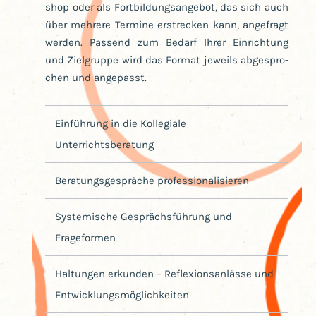
shop oder als Fort­bil­dungs­an­ge­bot, das sich auch
über meh­re­re Ter­mi­ne erstre­cken kann, ange­fragt
wer­den. Pas­send zum Bedarf Ihrer Ein­rich­tung
und Ziel­grup­pe wird das For­mat jeweils abge­spro­
chen und angepasst.
Ein­füh­rung in die Kol­le­gia­le
Unterrichtsberatung
Bera­tungs­ge­sprä­che professionalisieren
Sys­te­mi­sche Gesprächs­füh­rung und
Frageformen
Hal­tun­gen erkun­den – Refle­xi­ons­an­läs­se und
Entwicklungsmöglichkeiten