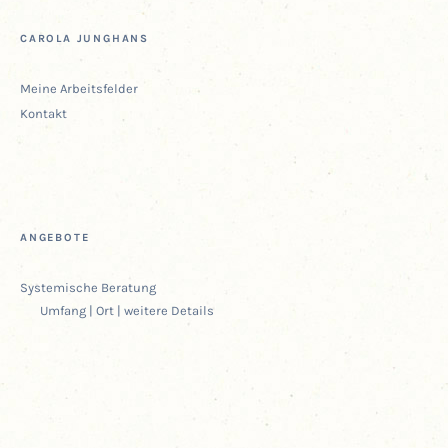
CARO­LA JUNGHANS
Mei­ne Arbeitsfelder
Kon­takt
ANGE­BO­TE
Sys­te­mi­sche Beratung
Umfang | Ort | wei­te­re Details