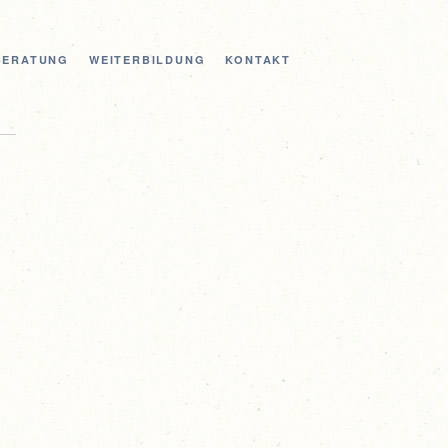
 BERATUNG
WEI­TER­BIL­DUNG
KON­TAKT