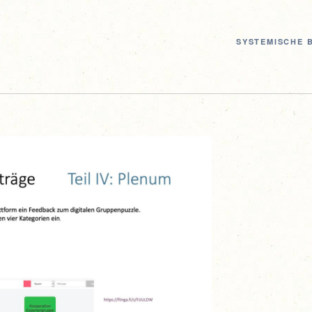
SYS­TE­MI­SCHE