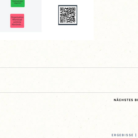
NÄCHSTES B
ERGE­BIS­SE