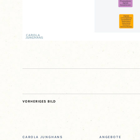
VORHERIGES BILD
CARO­LA JUNGHANS
ANGE­BO­TE