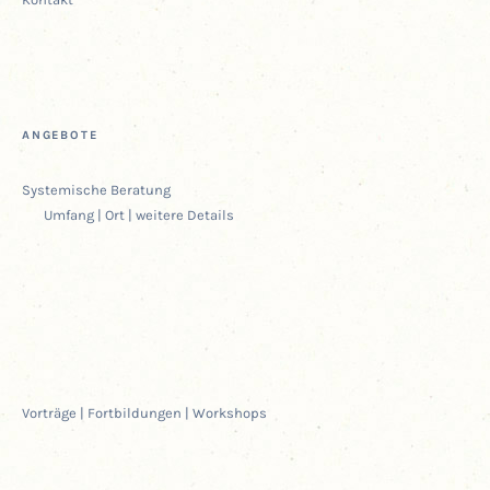
ANGE­BO­TE
Sys­te­mi­sche Beratung
Umfang | Ort | wei­te­re Details
Vor­trä­ge | Fort­bil­dun­gen | Workshops