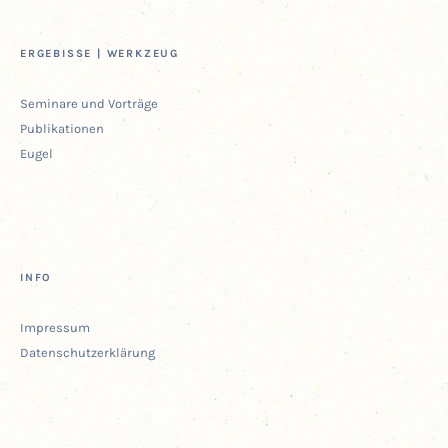
ERGE­BIS­SE | WERKZEUG
Semi­na­re und Vorträge
Publi­ka­tio­nen
Eugel
INFO
Impres­sum
Daten­schutz­er­klä­rung