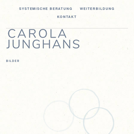
SYS­TE­MI­SCHE BERATUNG
WEI­TER­BIL­DUNG
KON­TAKT
BILDER