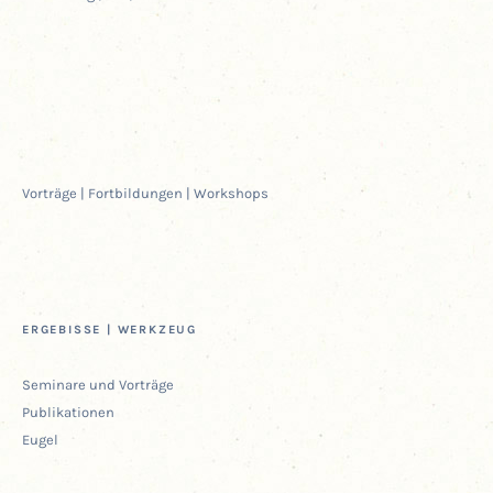
Vor­trä­ge | Fort­bil­dun­gen | Workshops
ERGE­BIS­SE | WERKZEUG
Semi­na­re und Vorträge
Publi­ka­tio­nen
Eugel