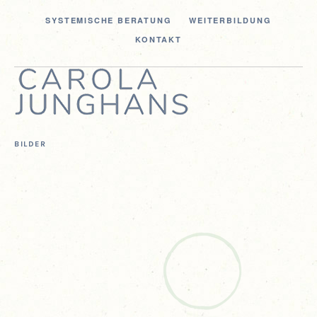
SYS­TE­MI­SCHE BERATUNG
WEI­TER­BIL­DUNG
KON­TAKT
BILDER