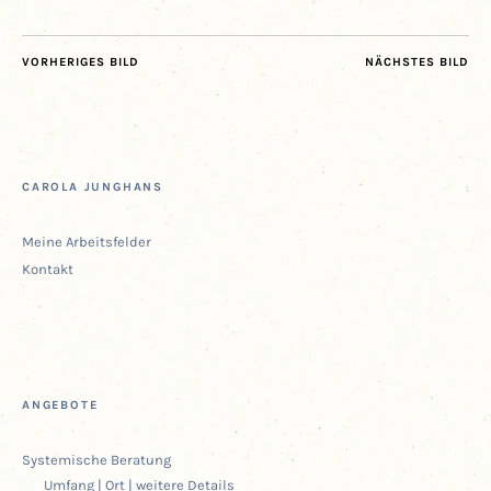
VORHERIGES BILD
NÄCHSTES BILD
CARO­LA JUNGHANS
Mei­ne Arbeitsfelder
Kon­takt
ANGE­BO­TE
Sys­te­mi­sche Beratung
Umfang | Ort | wei­te­re Details