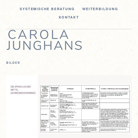
SYS­TE­MI­SCHE BERATUNG
WEI­TER­BIL­DUNG
KON­TAKT
BILDER