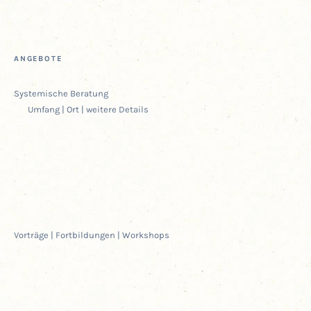
ANGE­BO­TE
Sys­te­mi­sche Beratung
Umfang | Ort | wei­te­re Details
Vor­trä­ge | Fort­bil­dun­gen | Workshops