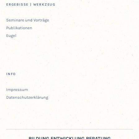
ERGE­BIS­SE | WERKZEUG
Semi­na­re und Vorträge
Publi­ka­tio­nen
Eugel
INFO
Impres­sum
Daten­schutz­er­klä­rung
BILDUNG ENTWICKLUNG BERATUNG