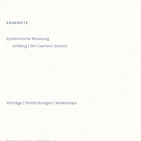
ANGE­BO­TE
Sys­te­mi­sche Beratung
Umfang | Ort | wei­te­re Details
Vor­trä­ge | Fort­bil­dun­gen | Workshops