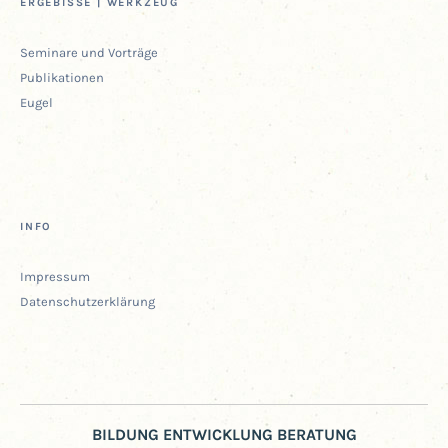
ERGE­BIS­SE | WERKZEUG
Semi­na­re und Vorträge
Publi­ka­tio­nen
Eugel
INFO
Impres­sum
Daten­schutz­er­klä­rung
BILDUNG ENTWICKLUNG BERATUNG