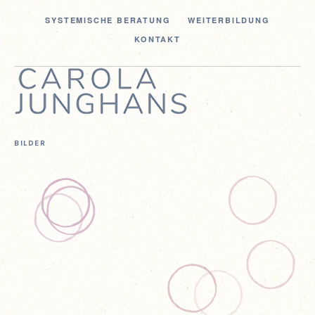
SYS­TE­MI­SCHE BERATUNG
WEI­TER­BIL­DUNG
KON­TAKT
BILDER