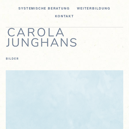
SYS­TE­MI­SCHE BERATUNG
WEI­TER­BIL­DUNG
KON­TAKT
BILDER