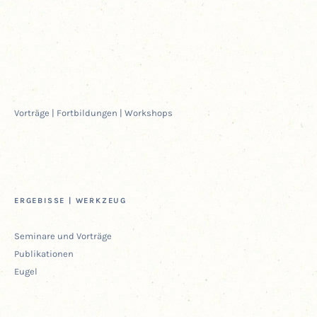
Vor­trä­ge | Fort­bil­dun­gen | Workshops
ERGE­BIS­SE | WERKZEUG
Semi­na­re und Vorträge
Publi­ka­tio­nen
Eugel