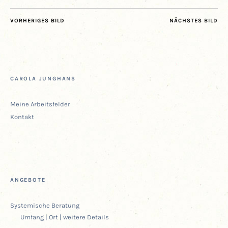
VORHERIGES BILD
NÄCHSTES BILD
CARO­LA JUNGHANS
Mei­ne Arbeitsfelder
Kon­takt
ANGE­BO­TE
Sys­te­mi­sche Beratung
Umfang | Ort | wei­te­re Details