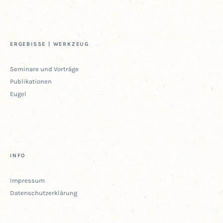
ERGE­BIS­SE | WERKZEUG
Semi­na­re und Vorträge
Publi­ka­tio­nen
Eugel
INFO
Impres­sum
Daten­schutz­er­klä­rung