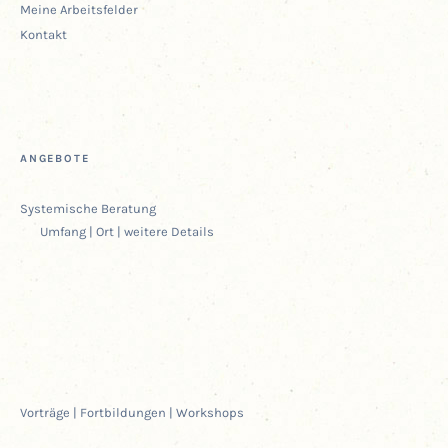
Mei­ne Arbeitsfelder
Kon­takt
ANGE­BO­TE
Sys­te­mi­sche Beratung
Umfang | Ort | wei­te­re Details
Vor­trä­ge | Fort­bil­dun­gen | Workshops