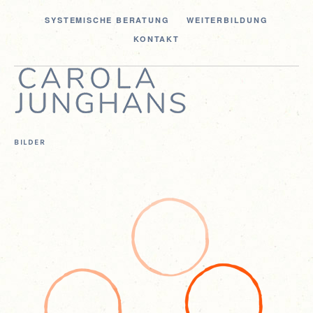
SYS­TE­MI­SCHE BERATUNG
WEI­TER­BIL­DUNG
KON­TAKT
BILDER